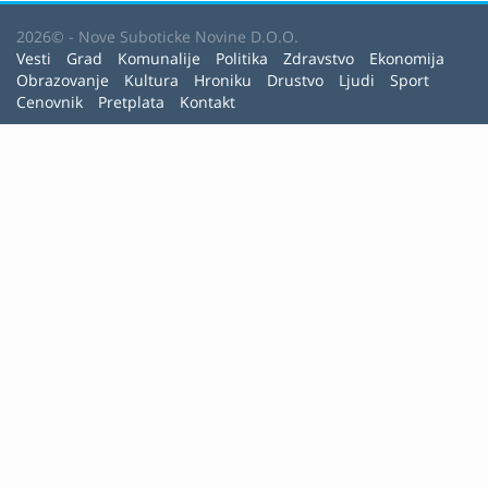
2026© - Nove Suboticke Novine D.O.O.
Vesti
Grad
Komunalije
Politika
Zdravstvo
Ekonomija
Obrazovanje
Kultura
Hroniku
Drustvo
Ljudi
Sport
Cenovnik
Pretplata
Kontakt