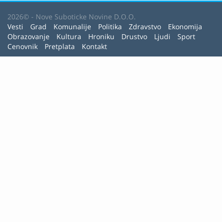
2026© - Nove Suboticke Novine D.O.O.
Vesti
Grad
Komunalije
Politika
Zdravstvo
Ekonomija
Obrazovanje
Kultura
Hroniku
Drustvo
Ljudi
Sport
Cenovnik
Pretplata
Kontakt