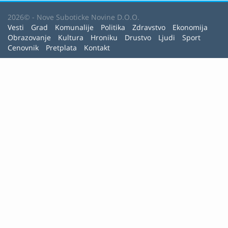
2026© - Nove Suboticke Novine D.O.O.
Vesti
Grad
Komunalije
Politika
Zdravstvo
Ekonomija
Obrazovanje
Kultura
Hroniku
Drustvo
Ljudi
Sport
Cenovnik
Pretplata
Kontakt